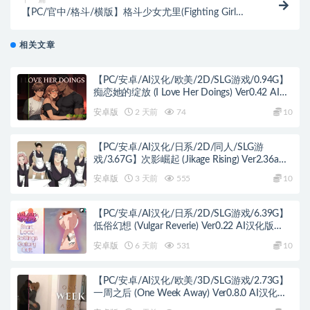
【PC/官中/格斗/横版】格斗少女尤里(Fighting Girl
Yuri) STEAM官方中文版+横版动作清版游戏+200M
相关文章
【PC/安卓/AI汉化/欧美/2D/SLG游戏/0.94G】
痴恋她的绽放 (I Love Her Doings) Ver0.42 AI汉
化版 PC+安卓+欧美2D SLG+0.94G
安卓版
2 天前
74
10
【PC/安卓/AI汉化/日系/2D/同人/SLG游
戏/3.67G】次影崛起 (Jikage Rising) Ver2.36a
Act 3 AI汉化版+PC+安卓+日系2D同人SLG游戏
安卓版
3 天前
555
10
+3.67G
【PC/安卓/AI汉化/日系/2D/SLG游戏/6.39G】
低俗幻想 (Vulgar Reverie) Ver0.22 AI汉化版
PC+安卓+日系2D SLG+6.39G
安卓版
6 天前
531
10
【PC/安卓/AI汉化/欧美/3D/SLG游戏/2.73G】
一周之后 (One Week Away) Ver0.8.0 AI汉化版
PC+安卓+欧美3D SLG+2.73G