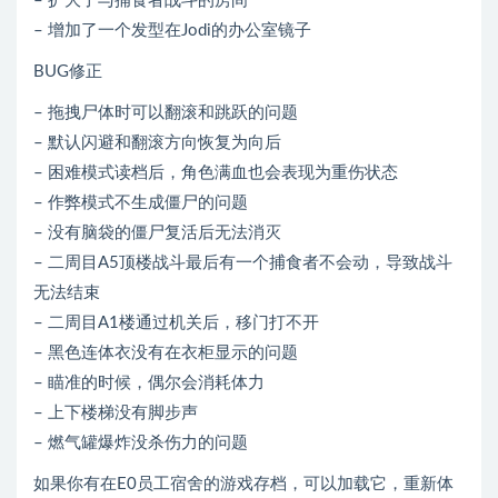
– 扩大了与捕食者战斗的房间
– 增加了一个发型在Jodi的办公室镜子
BUG修正
– 拖拽尸体时可以翻滚和跳跃的问题
– 默认闪避和翻滚方向恢复为向后
– 困难模式读档后，角色满血也会表现为重伤状态
– 作弊模式不生成僵尸的问题
– 没有脑袋的僵尸复活后无法消灭
– 二周目A5顶楼战斗最后有一个捕食者不会动，导致战斗
无法结束
– 二周目A1楼通过机关后，移门打不开
– 黑色连体衣没有在衣柜显示的问题
– 瞄准的时候，偶尔会消耗体力
– 上下楼梯没有脚步声
– 燃气罐爆炸没杀伤力的问题
如果你有在E0员工宿舍的游戏存档，可以加载它，重新体