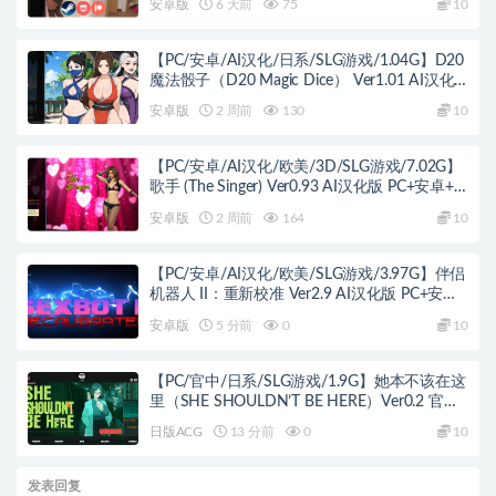
安卓版
6 天前
75
10
【PC/安卓/AI汉化/日系/SLG游戏/1.04G】D20
魔法骰子（D20 Magic Dice） Ver1.01 AI汉化
版+PC+安卓+日系SLG游戏+1.04G
安卓版
2 周前
130
10
【PC/安卓/AI汉化/欧美/3D/SLG游戏/7.02G】
歌手 (The Singer) Ver0.93 AI汉化版 PC+安卓+欧
美3D SLG+7.02G
安卓版
2 周前
164
10
【PC/安卓/AI汉化/欧美/SLG游戏/3.97G】伴侣
机器人 II：重新校准 Ver2.9 AI汉化版 PC+安卓
+欧美SLG游戏+3.97G
安卓版
5 分前
0
10
【PC/官中/日系/SLG游戏/1.9G】她本不该在这
里（SHE SHOULDN’T BE HERE）Ver0.2 官方
中文版+日系SLG游戏+1.9G
日版ACG
13 分前
0
10
发表回复