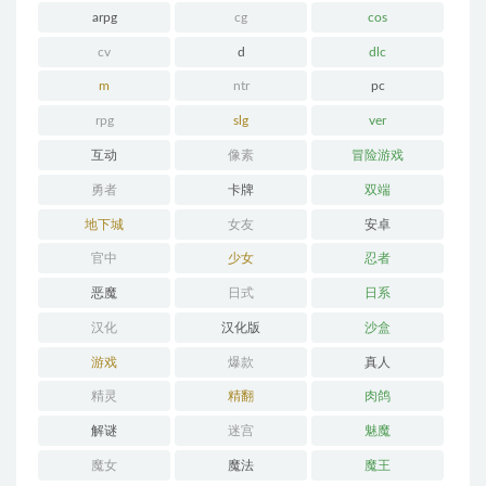
arpg
cg
cos
cv
d
dlc
m
ntr
pc
rpg
slg
ver
互动
像素
冒险游戏
勇者
卡牌
双端
地下城
女友
安卓
官中
少女
忍者
恶魔
日式
日系
汉化
汉化版
沙盒
游戏
爆款
真人
精灵
精翻
肉鸽
解谜
迷宫
魅魔
魔女
魔法
魔王