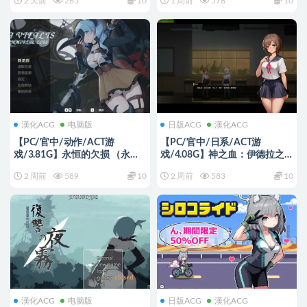
2 天前
265
10
1 周前
576
10
版+日系ACT游戏+1.12G
方中文版+日系ACT游戏+0.2G
漢化ACG
电脑版
日版ACG
漢化ACG
【PC/官中/动作/ACT游
【PC/官中/日系/ACT游
戏/3.81G】永恒的欠损 （永恆
戏/4.08G】神之血：伊德拉之
的欠損 La Vitalis Immortal
血 (神の血) Ver1.0.1 官方中文版
2 周前
589
10
2 周前
583
10
Loss） Ver0.50.1 beta 官中版
+日系ACT+4.08G
+MOD+存档+动作ACT游戏
+3.81G
漢化ACG
电脑版
日版ACG
漢化ACG