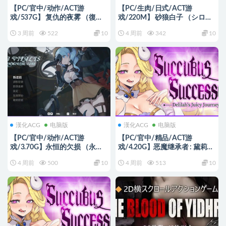
【PC/官中/动作/ACT游
【PC/生肉/日式/ACT游
戏/537G】 复仇的夜雾 （復讐
戏/220M】 砂狼白子 （シロコ
の夜霧） Ver1.0.2 官中版+动作
ライド） Ver1.0.0.2 生肉版+日
3 周前
522
10
4 周前
342
10
ACT游戏+537M
式ACT游戏+220M
漢化ACG
电脑版
漢化ACG
电脑版
【PC/官中/动作/ACT游
【PC/官中/精品/ACT游
戏/3.70G】永恒的欠损 （永恆
戏/4.20G】恶魔继承者 : 黛莉菈
的欠損 La Vitalis Immortal
的冒险（Succubus Successor:
4 周前
500
10
4 周前
513
10
Loss） Ver0.48.0 beta 官中版
Delilah’s Juicy Journey）
+MOD+存档+动作ACT游戏
Ver1.0.042 官中步兵版+存档+精
+3.70G
品ACT游戏+4.20G