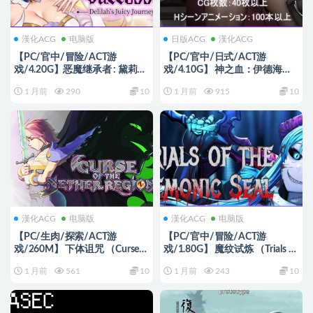
漢化ACG
电脑版
日版ACG
漢化ACG
【PC/官中/冒险/ACT游
【PC/官中/日式/ACT游
戏/4.20G】恶魔继承者 : 黛莉菈
戏/4.10G】 神之血：伊德海拉
的冒险（Succubus Successor:
之血 （神の血:The Blood of
1 月前
290
10
1 月前
915
10
Delilah’s Juicy Journey）
Yidhra） 官中版+存档+日式
Ver1.0.016 官中步兵版+存档+冒
ACT游戏+4.10G
险ACT游戏+4.20G
漢化ACG
电脑版
漢化ACG
电脑版
【PC/生肉/探索/ACT游
【PC/官中/冒险/ACT游
戏/260M】 下体诅咒 （Curse
戏/1.80G】 魔纹试炼 （Trials of
of the Nether Regions）
the Demonic Seal） V260306 官
1 月前
561
10
1 月前
243
10
Ver0.1.0 生肉版+探索ACT游戏
中步兵版+冒险ACT游戏+1.80G
+260M