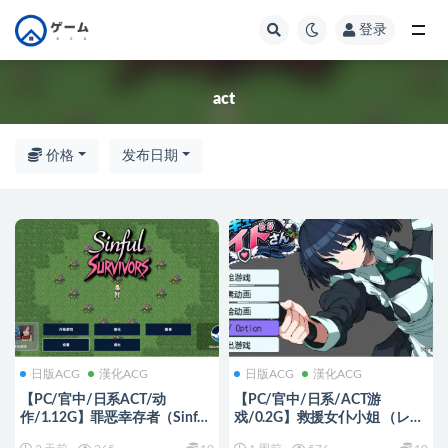
登录
全部
act
价格
发布日期
日版ACG
漢化ACG
日版ACG
漢化ACG
【PC/官中/日系ACT/动
【PC/官中/日系/ACT游
作/1.12G】罪恶幸存者（Sinful
戏/0.2G】救援女仆小姐 （レス
Survivors） Ver0.24.1 官方中文
キューメイドさん）Ver1.01 官