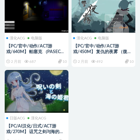
漢化ACG
电脑版
漢化ACG
电脑版
【PC/官中/动作/ACT游
【PC/官中/动作/ACT游
戏/640M】 帕塞克 （PASEC）
戏/450M】 复仇的夜雾 （復讐
Ver2.256 官中版+动作ACT游戏
の夜霧） 官中版+动作ACT游戏
2 月前
687
10
2 月前
492
10
+640M
+450M
日版ACG
漢化ACG
【PC/AI汉化/日式/ACT游
戏/270M】 诅咒之剑与海的公
主 （呪いの剣と海の姫君） 内