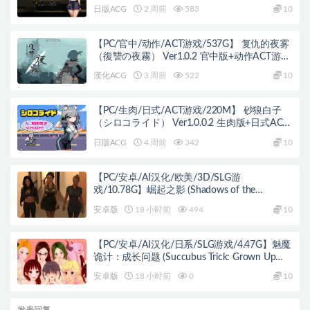
ACT+4.08G
日版ACG
2 周前
583
10
【PC/官中/动作/ACT游戏/537G】 复仇的夜雾
（復讐の夜霧） Ver1.0.2 官中版+动作ACT游戏
+537M
漢化ACG
3 周前
522
10
【PC/生肉/日式/ACT游戏/220M】 砂狼白子
（シロコライド） Ver1.0.0.2 生肉版+日式ACT
游戏+220M
日版ACG
4 周前
342
10
【PC/安卓/AI汉化/欧美/3D/SLG游
戏/10.78G】崛起之影 (Shadows of the
Ascendant) Day 3 August AI汉化版 PC+安卓
安卓版
18 小时前
494
10
+欧美3D SLG+10.78G
【PC/安卓/AI汉化/日系/SLG游戏/4.47G】魅魔
诡计：成长问题 (Succubus Trick: Grown Up
Problem) Ver0.9.7 AI汉化版+PC+安卓+日系SLG
安卓版
18 小时前
0
10
游戏+4.47G