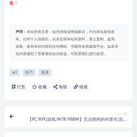
毒！
声明：
本站所有文章，如无特殊说明或标注，均为本站原创发
布。任何个人或组织，在未征得本站同意时，禁止复制、盗用、
采集、发布本站内容到任何网站、书籍等各类媒体平台。如若本
站内容侵犯了原著者的合法权益，可联系我们进行处理。
act
技巧
道具
打赏
收藏
海报
链接
上一篇
【PC/RPG游戏/NTR/988M】无法悠闲的邻里生活(の
んびり出来ないご近所) Ver1.0 AI汉化版+日式RPG+母
女丼+RPG游戏&NTR+988M