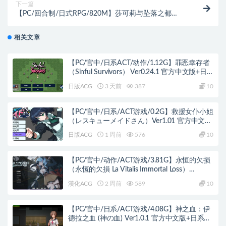
下一篇
【PC/回合制/日式RPG/820M】莎可莉与坠落之都
Ver1.0 STEAM官方中文版+恶堕催眠+回合制日式RPG
游戏+820M
相关文章
【PC/官中/日系ACT/动作/1.12G】罪恶幸存者
（Sinful Survivors） Ver0.24.1 官方中文版+日
系ACT游戏+1.12G
日版ACG
3 天前
387
10
【PC/官中/日系/ACT游戏/0.2G】救援女仆小姐
（レスキューメイドさん）Ver1.01 官方中文版
+日系ACT游戏+0.2G
日版ACG
1 周前
576
10
【PC/官中/动作/ACT游戏/3.81G】永恒的欠损
（永恆的欠損 La Vitalis Immortal Loss）
Ver0.50.1 beta 官中版+MOD+存档+动作ACT游
漢化ACG
2 周前
589
10
戏+3.81G
【PC/官中/日系/ACT游戏/4.08G】神之血：伊
德拉之血 (神の血) Ver1.0.1 官方中文版+日系