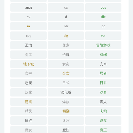
arpg
cg
cos
cv
d
dlc
m
ntr
pc
rpg
slg
ver
互动
像素
冒险游戏
勇者
卡牌
双端
地下城
女友
安卓
官中
少女
忍者
恶魔
日式
日系
汉化
汉化版
沙盒
游戏
爆款
真人
精灵
精翻
肉鸽
解谜
迷宫
魅魔
魔女
魔法
魔王