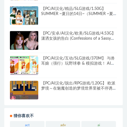
【PC/AI汉化/精品/SLG游戏/1.50G】
SUMMER ~夏日的14日~（SUMMER ~夏の
14日~） AI汉化版 正式版+存档+精品SLG
游戏+1.50G
【PC/安卓/AI汉化/欧美/SLG游戏/4.53G】
潇洒女孩的告白 (Confessions of a Sassy
Girl) Ver0.8.1 AI汉化版+PC+安卓+欧美SLG
游戏+4.53G
【PC/AI汉化/互动/SLG游戏/370M】 与兽
耳娘（强行）玩野球拳 & 模拟游戏！ AI汉
化版+互动SLG游戏+370M
【PC/AI汉化/脱出/RPG游戏/1.20G】 欧派
梦境～在魅魔创造的梦境世界里被不停诱惑
的故事～Ver1.1 AI汉化版+全回想存档+脱
出RPG游戏+1.20G
猜你喜欢不
act
adv
ai