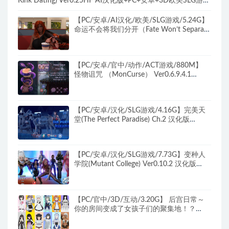
Kink Dating) Ver0.25HF AI汉化版+PC+安卓+3D欧美SLG游戏
+7.96G
【PC/安卓/AI汉化/欧美/SLG游戏/5.24G】
命运不会将我们分开（Fate Won’t Separate
Us ）Ver0.8a samuxor AI汉化版+PC+安卓
+欧美SLG游戏+5.24G
【PC/安卓/官中/动作/ACT游戏/880M】
怪物诅咒 （MonCurse） Ver0.6.9.4.1
PC+安卓 官方中文版+动作ACT游戏+880M
【PC/安卓/汉化/SLG游戏/4.16G】完美天
堂(The Perfect Paradise) Ch.2 汉化版
+PC+安卓+动态SLG游戏+4.16G
【PC/安卓/汉化/SLG游戏/7.73G】变种人
学院(Mutant College) Ver0.10.2 汉化版
+PC+安卓+SLG游戏+7.73G
【PC/官中/3D/互动/3.20G】 后宫日常～
你的房间变成了女孩子们的聚集地！？
Ver25.08.23 官中版+3D互动游戏+3.20G