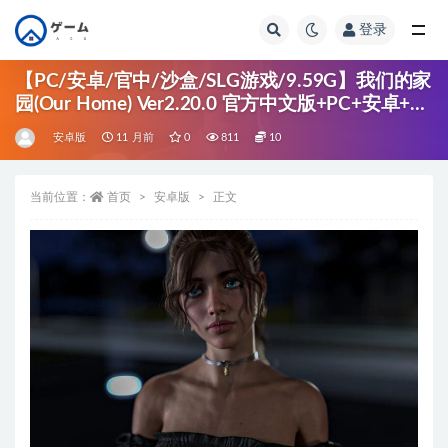
登录
全部
【PC/安卓/官中/沙盒/SLG游戏/9.59G】我们的家
园(Our Home) Ver2.20.0 官方中文版+PC+安卓+沙
盒SLG游戏+9.59G
安卓版
11 月前
0
811
10
当前位置：
首页
安卓版
正文