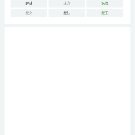
解谜
迷宫
魅魔
魔女
魔法
魔王