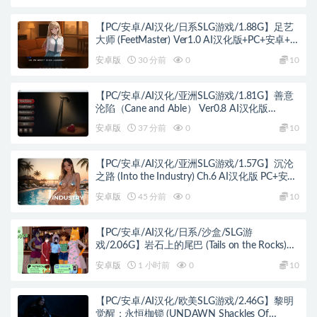
【PC/安卓/AI汉化/日系SLG游戏/1.88G】足艺
大师 (FeetMaster) Ver1.0 AI汉化版+PC+安卓+日
系SLG游戏+1.88G
安卓版
30 分前
0
10
【PC/安卓/AI汉化/亚洲SLG游戏/1.81G】善意
沦陷（Cane and Able） Ver0.8 AI汉化版
+PC+安卓+亚洲SLG游戏+1.81G
安卓版
37 分前
0
10
【PC/安卓/AI汉化/亚洲SLG游戏/1.57G】沉沦
之路 (Into the Industry) Ch.6 AI汉化版 PC+安卓
+亚洲SLG+1.57G
安卓版
45 分前
0
10
【PC/安卓/AI汉化/日系/沙盒/SLG游
戏/2.06G】岩石上的尾巴 (Tails on the Rocks)
Ver1.2 AI汉化版 PC+安卓+日系沙盒SLG+2.06G
安卓版
1 小时前
0
10
【PC/安卓/AI汉化/欧美SLG游戏/2.46G】黎明
觉醒：永恒枷锁 (UNDAWN Shackles Of