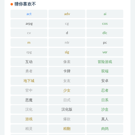
猜你喜欢不
act
adv
ai
arpg
cg
cos
cv
d
dlc
m
ntr
pc
rpg
slg
ver
互动
像素
冒险游戏
勇者
卡牌
双端
地下城
女友
安卓
官中
少女
忍者
恶魔
日式
日系
汉化
汉化版
沙盒
游戏
爆款
真人
精灵
精翻
肉鸽