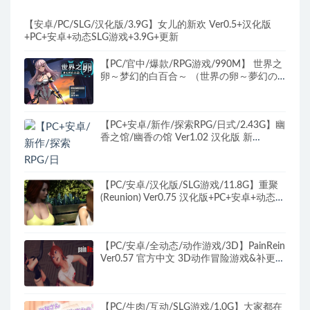
【安卓/PC/SLG/汉化版/3.9G】女儿的新欢 Ver0.5+汉化版
+PC+安卓+动态SLG游戏+3.9G+更新
【PC/官中/爆款/RPG游戏/990M】 世界之
卵～梦幻的白百合～ （世界の卵～夢幻の
リーリウム～）Ver1.01 官中步兵版+全回
想存档+爆款RPG游戏+990M
【PC+安卓/新作/探索RPG/日式/2.43G】幽
香之馆/幽香の馆 Ver1.02 汉化版 新
作/2.43G
【PC/安卓/汉化版/SLG游戏/11.8G】重聚
(Reunion) Ver0.75 汉化版+PC+安卓+动态
SLG游戏+11.8G
【PC/安卓/全动态/动作游戏/3D】PainRein
Ver0.57 官方中文 3D动作冒险游戏&补更
+10.2G
【PC/生肉/互动/SLG游戏/1.0G】大家都在