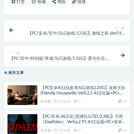
打赏
收藏
海报
链接
上一篇
【PC/安卓/官中/SLG游戏/12.0G】激情之风 Ver0.9.0
官方中文版+PC+安卓+沙盒SLG游戏+12G
下一篇
【PC/官中/特别版/养成/SLG游戏/5.56G】爱与生活:幸
运老师 Ver3.3 STEAM官方中文特别版+养成SLG游戏
+5.56g
相关文章
【PC安卓AI汉化欧美SLG游戏2.20G】友善主妇
(Friendly Housewife) Ver0.2.5 AI汉化版+PC+安
卓+欧美SLG游戏+2.20G
安卓版
14 分前
0
10
【PC/安卓/AI汉化/亚洲SLG/3D/2.38G】不死
（Deathless） VerEp.2 P1 AI汉化版+PC+安卓
+亚洲SLG游戏+2.38G
安卓版
22 分前
0
10