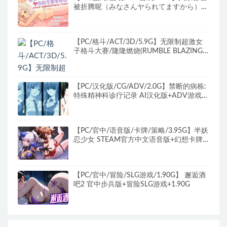
被折腾呢（みなさんヤられてますから）
Ver1.20 生肉版+存档+互动SLG游戏+1.0G
【PC/格斗/ACT/3D/5.9G】无限制超激女
子格斗大赛/隆隆燃烧(RUMBLE BLAZING)
Ver2803 日文版+ACT+3D+少女格斗游戏
+5.9G
【PC/汉化版/CG/ADV/2.0G】禁断的病栋:
特殊精神科诊疗记录 AI汉化版+ADV游戏
+全CG存档+全CV+2.0G
【PC/官中/语音版/卡牌/策略/3.95G】半妖
忍少女 STEAM官方中文语音版+幻想卡牌
策略游戏+3.95G
【PC/官中/冒险/SLG游戏/1.90G】 邂逅酒
吧2 官中步兵版+冒险SLG游戏+1.90G