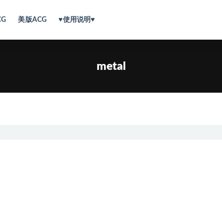
CG
美版ACG
♥使用说明♥
metal