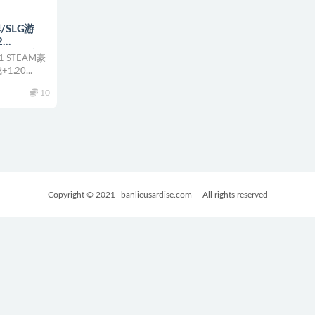
/SLG游
2
EAM豪华中文
1 STEAM豪
20G
20...
10
Copyright © 2021
banlieusardise.com
- All rights reserved