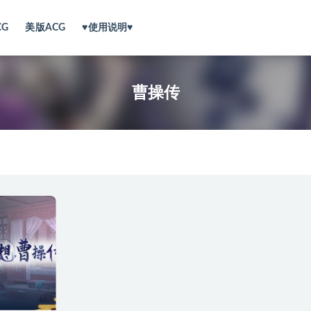
CG
美版ACG
♥使用说明♥
曹操传