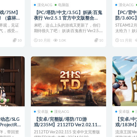
漢化ACG
电脑版
漢化ACG
戏/75M】
【PC/塔防/中文/3.5G】妖谈:百鬼
【PC/官中
袭！（森林村
夜行 Ver2.5.1 官方中文版整合
防/3.60
 魔物襲
DLC+策略塔防游戏+更新+3.5G
Ver2.5
界观，见证
来吧，这么上头的游戏又更新了，你们
STEAM1
游戏+75M
DLC+策略
气，感受这
期待很久了吧： 妖谈:百鬼夜行 Ver2.5.1
太给力！ 妖谈:百
.
官方中文...
10
10 月前
1.0K
10
11 月前
安卓版
漢化ACG
安卓版
动态/SLG
【安卓/完整版/塔防/TD游
【安卓/中
ojectR）
戏/235M】2112TD Ver2.02.115
戏/183M
塔防像素全动
安卓中文完整版 塔防TD游戏+作弊
中文移植版
伴，带回资
2112TD Ver2.02.115 安卓中文完整版
流浪王国 Ve
+235M