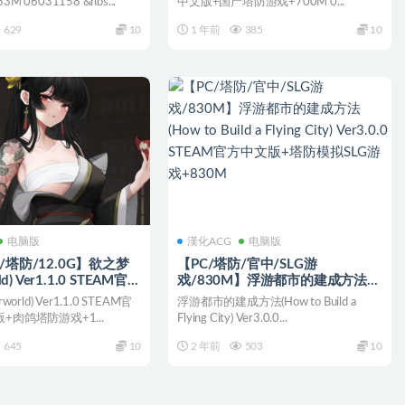
 06031158 &nbs...
中文版+国产塔防游戏+700M 0...
629
10
1 年前
385
10
电脑版
漢化ACG
电脑版
/塔防/12.0G】欲之梦
【PC/塔防/官中/SLG游
ld) Ver1.1.0 STEAM官方
戏/830M】浮游都市的建成方法
+肉鸽塔防游戏+12.0G
(How to Build a Flying City)
orld) Ver1.1.0 STEAM官
浮游都市的建成方法(How to Build a
Ver3.0.0 STEAM官方中文版+塔防
+肉鸽塔防游戏+1...
Flying City) Ver3.0.0...
模拟SLG游戏+830M
645
10
2 年前
503
10