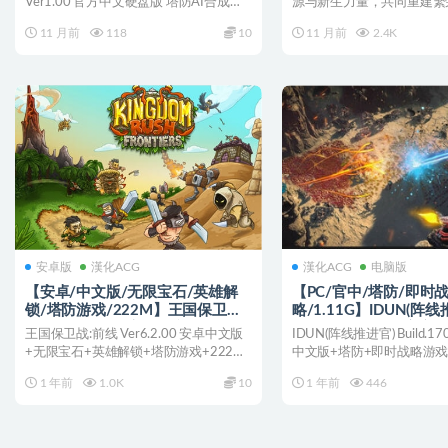
Ver1.00 官方中文硬盘版 塔防AI合成
源与新生力量，共同重建繁
SLG小游...
物黑市(Project...
11 月前
118
10
11 月前
2.4K
安卓版
漢化ACG
漢化ACG
电脑版
【安卓/中文版/无限宝石/英雄解
【PC/官中/塔防/即时
锁/塔防游戏/222M】王国保卫战:
略/1.11G】IDUN(阵线
前线 Ver6.2.00 安卓中文版+无限
Build.17095218 官
王国保卫战:前线 Ver6.2.00 安卓中文版
IDUN(阵线推进官) Build.17
宝石+英雄解锁+塔防游戏+222M
+即时战略游戏+1.11G
+无限宝石+英雄解锁+塔防游戏+222M
中文版+塔防+即时战略游戏+1.
0...
1 年前
1.0K
10
1 年前
446