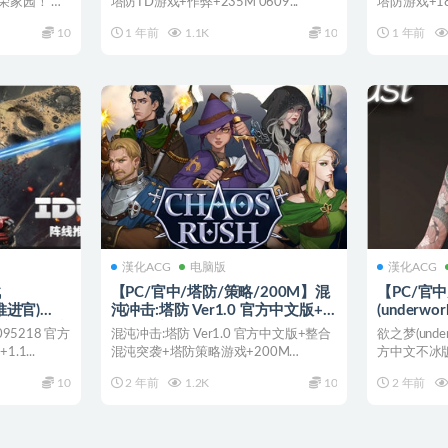
荣家园！ 怪
塔防TD游戏+作弊+235M 0609...
塔防游戏+183M
10
1 年前
1.1K
10
1 年前
漢化ACG
电脑版
漢化ACG
战
【PC/官中/塔防/策略/200M】混
【PC/官中
推进官)
沌冲击:塔防 Ver1.0 官方中文版+整
(underwor
方中文版+塔防
合混沌突袭+塔防策略游戏+200M
中文不冰版
095218 官方
混沌冲击:塔防 Ver1.0 官方中文版+整合
欲之梦(underw
1...
混沌突袭+塔防策略游戏+200M
方中文不冰版
120511...
10
2 年前
1.2K
10
2 年前