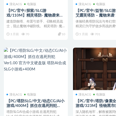
漢化ACG
电脑版
漢化ACG
电脑版
【PC/官中/探索/SLG游
【PC/官中/益智/SLG游
戏/110M】精灵塔防- 魔物袭来！
艾露芙塔防 – 魔物来
森林村庄的大危机！（エルフTD-
庄大危机！ エルフTD-
建造防御塔、布置弓箭手、召唤精灵战
体验经典塔防玩法与奇幻世
の魔物襲来！森の村の大危機!）
来！）官中版+益智SLG
士，阻止魔物冲破防线。 精灵塔防- 魔
精灵们为守护故乡而战的勇
Ver1.1 官中版+存档+探索SLG游戏
物袭来！森林村庄的大...
场关于家园保卫与策略布局..
+110M
3 月前
70
10
5 月前
701
漢化ACG
电脑版
漢化ACG
电脑版
【PC/塔防SLG/中文/动态CG/AI小
【PC/官中/塔防/像素全
游戏/400M】抓住在逃死刑犯
游戏/323M】怪物黑市(Pr
Ver1.00 官方中文硬盘版 塔防AI合
Ver0.6.0.0 官中版+
塔防SLGAI合成小游戏 在逃死刑犯
深入随机地牢，解救被困同
成SLG小游戏+400M
态SLG游戏+323M