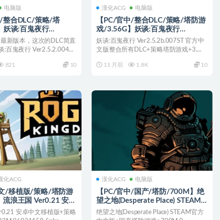
电脑版
漢化ACG
电脑版
/整合DLC/策略/塔
【PC/官中/整合DLC/策略/塔防游
G】妖谈:百鬼夜行
戏/3.56G】妖谈:百鬼夜行
.2.004 官方中文版整合所有
Ver2.5.2b.007ST 官方中文版整合
2月最新版本，这次的DLC简直
妖谈:百鬼夜行 Ver2.5.2b.007ST 官方中
塔防游戏+3.60G
所有DLC+策略塔防游戏+3.56G
鬼夜行 Ver2.5.2.004...
文版整合所有DLC+策略塔防游戏+3....
821
10
11 月前
1.8K
10
漢化ACG
漢化ACG
电脑版
文/移植版/策略/塔防游
【PC/官中/国产/塔防/700M】绝
】流浪王国 Ver0.21 安卓
望之地(Desperate Place) STEAM
+策略塔防游戏+183M
官方中文版+国产塔防游戏+700M
r0.21 安卓中文移植版+策略
绝望之地(Desperate Place) STEAM官方